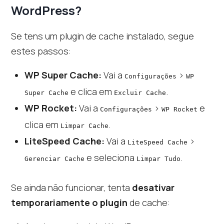
WordPress?
Se tens um plugin de cache instalado, segue
estes passos:
WP Super Cache:
Vai a
>
Configurações
WP
e clica em
.
Super Cache
Excluir Cache
WP Rocket:
Vai a
>
e
Configurações
WP Rocket
clica em
.
Limpar Cache
LiteSpeed Cache:
Vai a
>
LiteSpeed Cache
e seleciona
.
Gerenciar Cache
Limpar Tudo
Se ainda não funcionar, tenta
desativar
temporariamente o plugin
de cache: