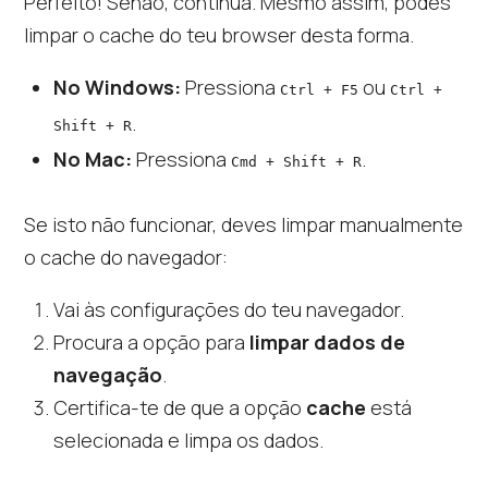
Perfeito! Senão, continua. Mesmo assim, podes
limpar o cache do teu browser desta forma.
No Windows:
Pressiona
ou
Ctrl + F5
Ctrl +
.
Shift + R
No Mac:
Pressiona
.
Cmd + Shift + R
Se isto não funcionar, deves limpar manualmente
o cache do navegador:
Vai às configurações do teu navegador.
Procura a opção para
limpar dados de
navegação
.
Certifica-te de que a opção
cache
está
selecionada e limpa os dados.