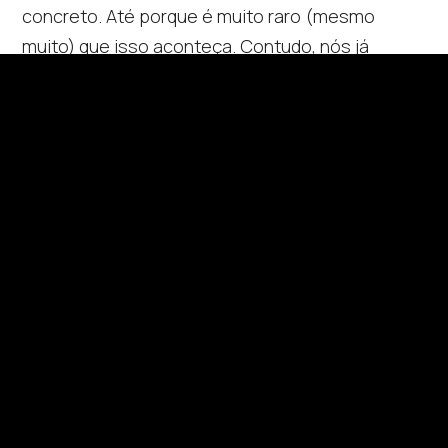
concreto. Até porque é muito raro (mesmo
muito) que isso aconteça. Contudo, nós já
fizemos milhares de websites em WordPress e
já nos aconteceu no passado. Assim sendo, para
resolver a situação desliga o cabo do router de
internet (remove mesmo), e espera 10 segundos
para o voltar a ligar.
6. O modo de manutenção
pode estar ativado
Por fim, outro motivo comum para que
o
WordPress não atualiza
é o modo de
manutenção. Se tentaste atualizar o site
recentemente e algo correu mal, o WordPress