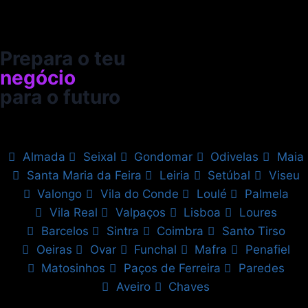
Prepara o teu
negócio
para o futuro
Almada
Seixal
Gondomar
Odivelas
Maia
Santa Maria da Feira
Leiria
Setúbal
Viseu
Valongo
Vila do Conde
Loulé
Palmela
Vila Real
Valpaços
Lisboa
Loures
Barcelos
Sintra
Coimbra
Santo Tirso
Oeiras
Ovar
Funchal
Mafra
Penafiel
Matosinhos
Paços de Ferreira
Paredes
Aveiro
Chaves